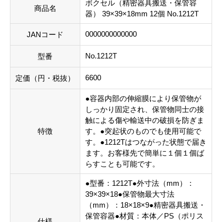
ボクセル（精密器具搬送・保管容
商品名
器） 39×39×18mm 12個 No.1212T
0000000000000
JANコード
No.1212T
型番
6600
定価（円・税抜）
●容器内部の伸縮膜により保管物が
しっかり固定され、保管物同士の接
触による傷や輸送中の破損を防ぎま
特徴
す。●突起状のものでも使用可能で
す。●1212Tはつながった状態で届き
ます。お客様先で簡単に１個１個ば
らすことも可能です。
●型番：1212T●外寸法（mm）：
39×39×18●保管物最大寸法
（mm）：18×18×9●精密器具搬送・
保管容器●材質：本体／PS（ポリス
仕様