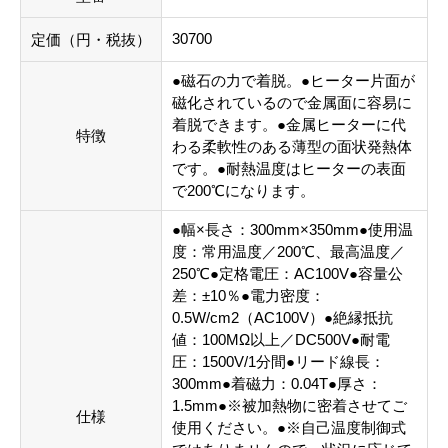
30700
定価（円・税抜）
●磁石の力で着脱。●ヒーター片面が
磁化されているので金属面に容易に
着脱できます。●金属ヒーターに代
特徴
わる柔軟性のある薄型の面状発熱体
です。●耐熱温度はヒーターの表面
で200℃になります。
●幅×長さ：300mm×350mm●使用温
度：常用温度／200℃、最高温度／
250℃●定格電圧：AC100V●容量公
差：±10％●電力密度：
0.5W/cm2（AC100V）●絶縁抵抗
値：100MΩ以上／DC500V●耐電
圧：1500V/1分間●リード線長：
300mm●着磁力：0.04T●厚さ：
1.5mm●※被加熱物に密着させてご
仕様
使用ください。●※自己温度制御式