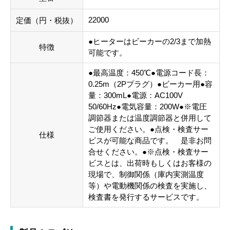
22000
定価（円・税抜）
●ヒーターはビーカーの2/3まで加熱
特徴
可能です。
●最高温度：450℃●電源コード長：
0.25m（2Pプラグ）●ビーカー用●容
量：300mL●電源：AC100V
50/60Hz●電気容量：200W●※電圧
調節器または温度調節器と併用して
ご使用ください。●点検・検査サー
仕様
ビスが可能な商品です。 是非お問
合せください。●※点検・検査サー
ビスとは、出荷時もしくはお客様の
現場で、制御関係（庫内実測温度
等）や電動機関係の検査を実施し、
検査書を発行するサービスです。