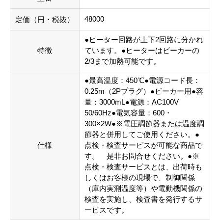
48000
定価（円・税抜）
●ヒーター回路が上下2回路に分かれ
特徴
ています。●ヒーターはビーカーの
2/3まで加熱可能です。
●最高温度：450℃●電源コード長：
0.25m（2Pプラグ）●ビーカー用●容
量：3000mL●電源：AC100V
50/60Hz●電気容量：600・
300×2W●※電圧調節器または温度調
節器と併用してご使用ください。●
仕様
点検・検査サービスが可能な商品で
す。 是非お問合せください。●※
点検・検査サービスとは、出荷時も
しくはお客様の現場で、制御関係
（庫内実測温度等）や電動機関係の
検査を実施し、検査書を発行するサ
ービスです。