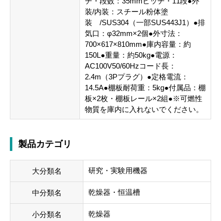
チ・段数：35mmピッチ・11段●外
装/内装：スチール粉体塗
装 /SUS304（一部SUS443J1）●排
気口：φ32mm×2個●外寸法：
700×617×810mm●庫内容量：約
150L●重量：約50kg●電源：
AC100V50/60Hzコード長：
2.4m（3Pプラグ）●定格電流：
14.5A●棚板耐荷重：5kg●付属品：棚
板×2枚・棚板レール×2組●※可燃性
物質を庫内に入れないでください。
製品カテゴリ
研究・実験用機器
大分類名
乾燥器・恒温槽
中分類名
乾燥器
小分類名