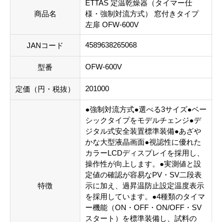
ETTAS 定温乾燥器（タイマー仕
商品名
様・強制対流方式） 窓付きタイプ
左扉 OFW-600V
4589638265068
JANコード
OFW-600V
型番
201000
定価（円・税抜）
●強制対流方式●選べる3サイズ●ベー
シックタイプをモデルチェンジ●デ
ジタル式安全装置標準装備●あざや
かな大型液晶画面●視認性に優れた
カラーLCDディスプレイを採用し、
操作性が向上します。●実測値と設
定値の確認が容易なPV・SV二段表
特徴
示に加え、過昇温防止設定温度表示
を採用しています。●4種類のタイマ
ー機能（ON・OFF・ON/OFF・SV
スタート）を標準装備し、試料の