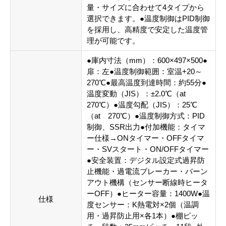
量・サイズに合わせて4タイプから
選択できます。●温度制御はPID制御
を採用し、高精度で安定した温度管
理が可能です。
●庫内寸法（mm）：600×497×500●
扉：左●温度制御範囲：室温+20～
270℃●最高温度到達時間：約55分●
温度変動（JIS）：±2.0℃（at
270℃）●温度勾配（JIS）：25℃
（at 270℃）●温度制御方式：PID
制御、SSR出力●付加機能：タイマ
ー仕様→ONタイマー・OFFタイマ
ー・SVスタート・ON/OFFタイマー
●安全装置：デジタル設定式過昇防
止機能・過電流ブレーカー・バーン
アウト機構（センサー断線時ヒータ
ーOFF）●ヒーター容量：1400W●温
仕様
度センサー：K熱電対×2個（温調
用・過昇防止用×各1本）●棚ピッ