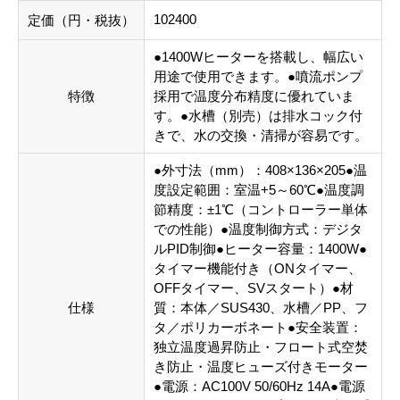
102400
定価（円・税抜）
●1400Wヒーターを搭載し、幅広い
用途で使用できます。●噴流ポンプ
特徴
採用で温度分布精度に優れていま
す。●水槽（別売）は排水コック付
きで、水の交換・清掃が容易です。
●外寸法（mm）：408×136×205●温
度設定範囲：室温+5～60℃●温度調
節精度：±1℃（コントローラー単体
での性能）●温度制御方式：デジタ
ルPID制御●ヒーター容量：1400W●
タイマー機能付き（ONタイマー、
OFFタイマー、SVスタート）●材
仕様
質：本体／SUS430、水槽／PP、フ
タ／ポリカーボネート●安全装置：
独立温度過昇防止・フロート式空焚
き防止・温度ヒューズ付きモーター
●電源：AC100V 50/60Hz 14A●電源