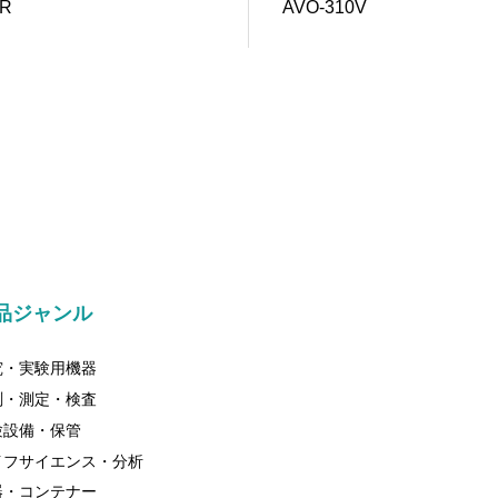
CR
AVO-310V
品ジャンル
究・実験用機器
測・測定・検査
験設備・保管
イフサイエンス・分析
器・コンテナー