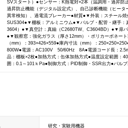
SVスタート）●センサー：K熱電対×2本（温調用・過昇防
過昇防止機能（デジタル設定式）、自己診断機能（ヒータ
異常検知）、過電流ブレーカー●材質●▼外装：スチール焼
SUS304●▼棚板：アルミニウム●▼バルブ・配管・継手：真鍮
3604）●▼真空計：真鍮（C2680TW、C3604BD）●
●▼観察窓：強化ガラス（厚さ12mm）・ポリカーボネート
（mm）：393×426×559●庫内寸法（mm）：250×250×2
800W●電源：AC100V 50/60Hz 8A●電源コード長：2.
品：棚板×2枚●加熱方式：缶体加熱方式●温度設定範囲：40
囲：0.1～101ｋPa●制御方式：PID制御・SSR出力●バル
研究・実験用機器
名