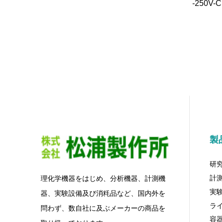
-250V-
製
研
計
理化学機器をはじめ、分析機器、計測機
実
器、実験設備及び消粍品など、国内外を
ラ
問わず、数自社に及ぶメーカーの商品を
容