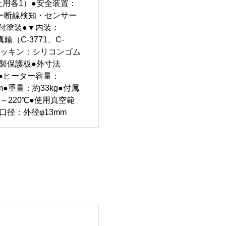
止用各1）●安全装置：
ー断線検知・センサー
付塗装●▼内装：
（C-3771、C-
▼扉パッキン：シリコンゴム
製保護板●外寸法
50●ヒーター容量：
5m●重量：約33kg●付属
～220℃●使用真空範
ブ口径：外径φ13mm