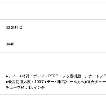
30-3UT-C
3440
●ティー●材質：ボディ／PTFE（フッ素樹脂）、ナット／E
●最高使用温度：100℃●テーパ収縮シール方式●適合チューブ
チューブ径：1/8インチ