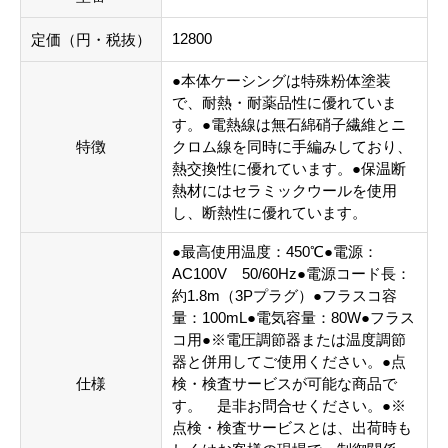
12800
定価（円・税抜）
●本体ケーシングは特殊粉体塗装
で、耐熱・耐薬品性に優れていま
す。●電熱線は無石綿硝子繊維とニ
特徴
クロム線を同時に手編みしており、
熱交換性に優れています。●保温断
熱材にはセラミックウールを使用
し、断熱性に優れています。
●最高使用温度：450℃●電源：
AC100V 50/60Hz●電源コード長：
約1.8m（3Pプラグ）●フラスコ容
量：100mL●電気容量：80W●フラス
コ用●※電圧調節器または温度調節
器と併用してご使用ください。●点
仕様
検・検査サービスが可能な商品で
す。 是非お問合せください。●※
点検・検査サービスとは、出荷時も