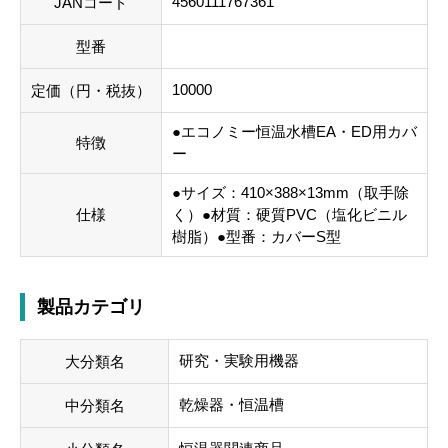
4560111767361
JANコード
型番
10000
定価（円・税抜）
●エコノミー恒温水槽EA・ED用カバ
特徴
ー
●サイズ：410×388×13mm（取手除
仕様
く）●材質：硬質PVC（塩化ビニル
樹脂）●型番：カバーS型
製品カテゴリ
研究・実験用機器
大分類名
乾燥器・恒温槽
中分類名