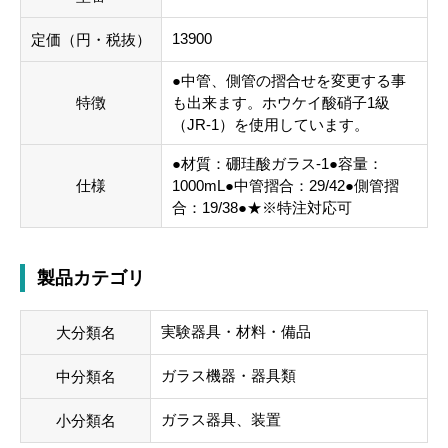
13900
定価（円・税抜）
●中管、側管の摺合せを変更する事
特徴
も出来ます。ホウケイ酸硝子1級
（JR-1）を使用しています。
●材質：硼珪酸ガラス-1●容量：
仕様
1000mL●中管摺合：29/42●側管摺
合：19/38●★※特注対応可
製品カテゴリ
実験器具・材料・備品
大分類名
ガラス機器・器具類
中分類名
ガラス器具、装置
小分類名