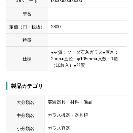
0000000000000
JANコード
型番
2800
定価（円・税抜）
特徴
●材質：ソーダ石灰ガラス●厚さ：
仕様
2mm●直径：φ105mm●入数：1箱
（10枚入）●並質
製品カテゴリ
実験器具・材料・備品
大分類名
ガラス機器・器具類
中分類名
ガラス容器
小分類名