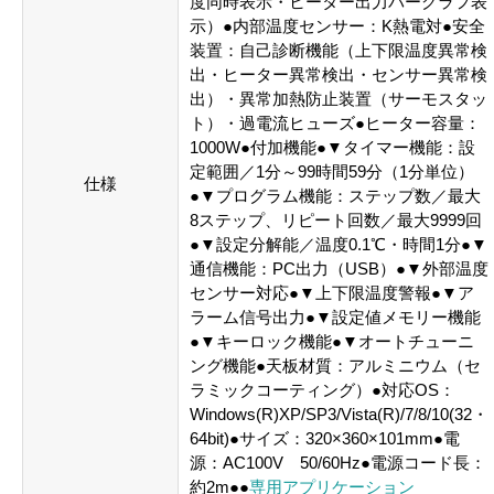
度同時表示・ヒーター出力バーグラフ表
示）●内部温度センサー：K熱電対●安全
装置：自己診断機能（上下限温度異常検
出・ヒーター異常検出・センサー異常検
出）・異常加熱防止装置（サーモスタッ
ト）・過電流ヒューズ●ヒーター容量：
1000W●付加機能●▼タイマー機能：設
定範囲／1分～99時間59分（1分単位）
仕様
●▼プログラム機能：ステップ数／最大
8ステップ、リピート回数／最大9999回
●▼設定分解能／温度0.1℃・時間1分●▼
通信機能：PC出力（USB）●▼外部温度
センサー対応●▼上下限温度警報●▼ア
ラーム信号出力●▼設定値メモリー機能
●▼キーロック機能●▼オートチューニ
ング機能●天板材質：アルミニウム（セ
ラミックコーティング）●対応OS：
Windows(R)XP/SP3/Vista(R)/7/8/10(32・
64bit)●サイズ：320×360×101mm●電
源：AC100V 50/60Hz●電源コード長：
約2m●●
専用アプリケーション