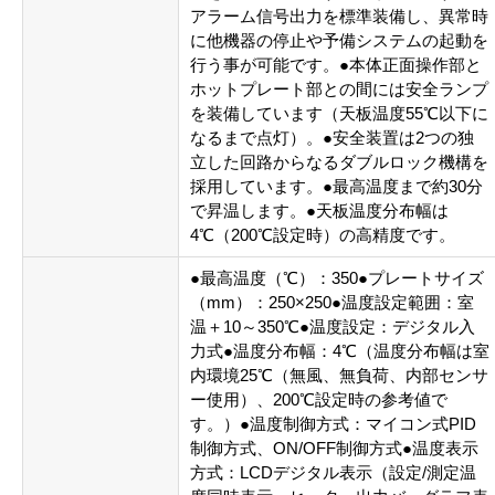
アラーム信号出力を標準装備し、異常時
に他機器の停止や予備システムの起動を
行う事が可能です。●本体正面操作部と
ホットプレート部との間には安全ランプ
を装備しています（天板温度55℃以下に
なるまで点灯）。●安全装置は2つの独
立した回路からなるダブルロック機構を
採用しています。●最高温度まで約30分
で昇温します。●天板温度分布幅は
4℃（200℃設定時）の高精度です。
●最高温度（℃）：350●プレートサイズ
（mm）：250×250●温度設定範囲：室
温＋10～350℃●温度設定：デジタル入
力式●温度分布幅：4℃（温度分布幅は室
内環境25℃（無風、無負荷、内部センサ
ー使用）、200℃設定時の参考値で
す。）●温度制御方式：マイコン式PID
制御方式、ON/OFF制御方式●温度表示
方式：LCDデジタル表示（設定/測定温