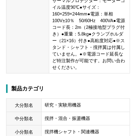
サーマルプロテクター：モーターコ
イル温度90℃●サイズ：
160×259×244mm●電源：単相
100V±10％ 50/60Hz 400VA●電源
コード長：2m（2極接地型プラグ付
き）●重量：5.8kg●クランプホルダ
ー（21×16）付き●高粘度対応●※ス
タンド・シャフト・撹拌翼は付属し
ていません。●※電源コード延長な
ど特注製作が可能です。お問い合わ
せください。
製品カテゴリ
研究・実験用機器
大分類名
撹拌・混合・振盪機器
中分類名
撹拌機シャフト・関連機器
小分類名