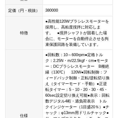
380000
定価（円・税抜）
●高性能120Wブラシレスモーターを
採用し、高粘度撹拌に対応しま
特徴
す。 ●撹拌シャフトが固着した場
合に、モーターを自動停止させる拘
束保護回路を装備しています。
●回転数：10～600rpm●定格トル
ク：2.25N・m/22.5kgf・cm●モータ
ー：DCブラシレスモーター B種絶
縁（130℃） 120W●回転制御：フ
ィードバック制御・正転/逆転切り換
え（タイマーモード・手動）●正逆
転タイマー：5・10・20・30・45・
60sec設定切り換え可能●表示：回転
数デジタル4桁・過負荷表示 トル
クインジケーター（1目盛20％）●チ
ャック：φ13mm用ドリルチャック●
仕様