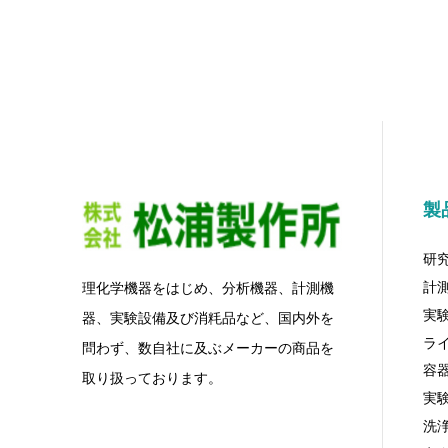
製
研
計
理化学機器をはじめ、分析機器、計測機
実
器、実験設備及び消粍品など、国内外を
ラ
問わず、数自社に及ぶメーカーの商品を
容
取り扱っております。
実
洗