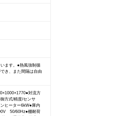
います。●熱風強制循
ができ、また間隔は自由
×1000×1770●対流方
御方式/精度/センサ
ィンヒーター6kW●庫内
V 50/60Hz●棚耐荷