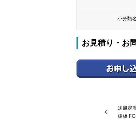
小分類
お見積り・お
送風定
棚板 FC-