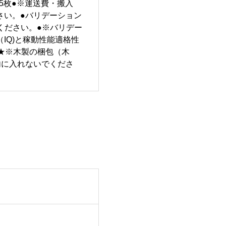
板×5枚●※運送費・搬入
さい。●バリデーション
せください。●※バリデー
IQ)と稼動性能適格性
★※木製の梱包（木
内に入れないでくださ