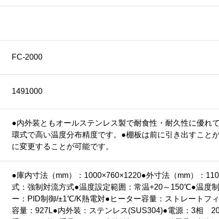
FC-2000
1491000
●内外装ともオールステンレス製で耐食性・耐久性に優れて
環式で高い温度分布精度です。●棚板は前に引き出すこと
に変更することが可能です。
●庫内寸法（mm）：1000×760×1220●外寸法（mm）：1100
式：強制対流方式●温度設定範囲：常温+20～150℃●温度制
ー：PID制御/±1℃/K熱電対●ヒーター容量：ストレートフ
容量：927L●内外装：ステンレス(SUS304)●電源：3相 200