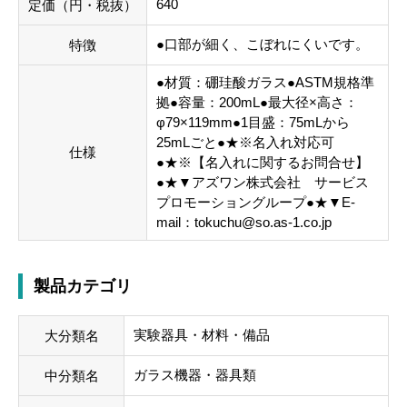
640
定価（円・税抜）
●口部が細く、こぼれにくいです。
特徴
●材質：硼珪酸ガラス●ASTM規格準
拠●容量：200mL●最大径×高さ：
φ79×119mm●1目盛：75mLから
25mLごと●★※名入れ対応可
仕様
●★※【名入れに関するお問合せ】
●★▼アズワン株式会社 サービス
プロモーショングループ●★▼E-
mail：tokuchu@so.as-1.co.jp
製品カテゴリ
実験器具・材料・備品
大分類名
ガラス機器・器具類
中分類名