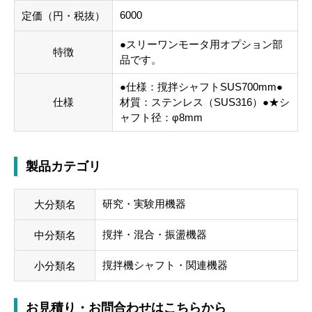
6000
定価（円・税抜）
●スリーワンモータ用オプション部
特徴
品です。
●仕様：撹拌シャフトSUS700mm●
仕様
材質：ステンレス（SUS316）●★シ
ャフト径：φ8mm
製品カテゴリ
研究・実験用機器
大分類名
撹拌・混合・振盪機器
中分類名
撹拌機シャフト・関連機器
小分類名
お見積り・お問合わせはこちらから