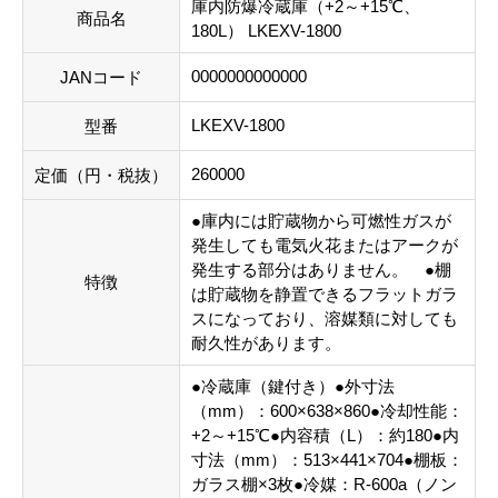
庫内防爆冷蔵庫（+2～+15℃、
商品名
180L） LKEXV-1800
0000000000000
JANコード
LKEXV-1800
型番
260000
定価（円・税抜）
●庫内には貯蔵物から可燃性ガスが
発生しても電気火花またはアークが
発生する部分はありません。 ●棚
特徴
は貯蔵物を静置できるフラットガラ
スになっており、溶媒類に対しても
耐久性があります。
●冷蔵庫（鍵付き）●外寸法
（mm）：600×638×860●冷却性能：
+2～+15℃●内容積（L）：約180●内
寸法（mm）：513×441×704●棚板：
ガラス棚×3枚●冷媒：R-600a（ノン