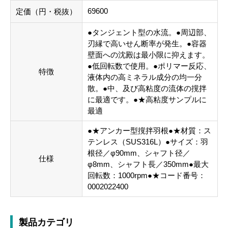
69600
定価（円・税抜）
●タンジェント型の水流。●周辺部、
刃縁で高いせん断率が発生。●容器
壁面への沈殿は最小限に抑えます。
●低回転数で使用。●ポリマー反応、
特徴
液体内の高ミネラル成分の均一分
散。●中、及び高粘度の流体の撹拌
に最適です。●★高粘度サンプルに
最適
●★アンカー型撹拌羽根●★材質：ス
テンレス（SUS316L）●サイズ：羽
根径／φ90mm、シャフト径／
仕様
φ8mm、シャフト長／350mm●最大
回転数：1000rpm●★コード番号：
0002022400
製品カテゴリ