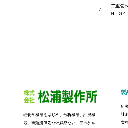
二重管
NH-S2
製
研
計
理化学機器をはじめ、分析機器、計測機
実
器、実験設備及び消粍品など、国内外を