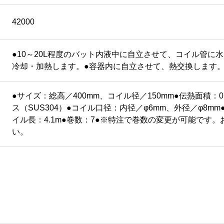
42000
●10～20L程度のバット内液中に自立させて、コイル管に
冷却・加熱します。●容器内に自立させて、熱交換します
●サイズ：総高／400mm、コイル径／150mm●伝熱面積：0
ス（SUS304）●コイル口径：内径／φ6mm、外径／φ8mm
イル長：4.1m●巻数：7●※特注で巻数の変更が可能です
い。