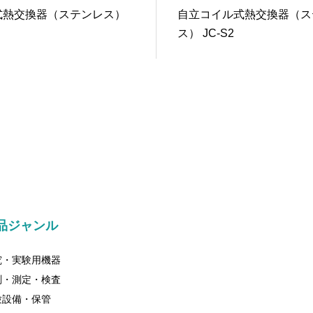
式熱交換器（ステンレス）
自立コイル式熱交換器（ス
ス） JC-S2
品ジャンル
究・実験用機器
測・測定・検査
験設備・保管