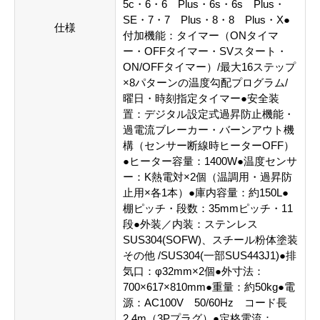
5c・6・6 Plus・6s・6s Plus・
SE・7・7 Plus・8・8 Plus・X●
仕様
付加機能：タイマー（ONタイマ
ー・OFFタイマー・SVスタート・
ON/OFFタイマー）/最大16ステップ
×8パターンの温度勾配プログラム/
曜日・時刻指定タイマー●安全装
置：デジタル設定式過昇防止機能・
過電流ブレーカー・バーンアウト機
構（センサー断線時ヒーターOFF）
●ヒーター容量：1400W●温度センサ
ー：K熱電対×2個（温調用・過昇防
止用×各1本）●庫内容量：約150L●
棚ピッチ・段数：35mmピッチ・11
段●外装／内装：ステンレス
SUS304(SOFW)、スチール粉体塗装
その他 /SUS304(一部SUS443J1)●排
気口：φ32mm×2個●外寸法：
700×617×810mm●重量：約50kg●電
源：AC100V 50/60Hz コード長
2.4m（3Pプラグ）●定格電流：