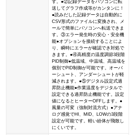
す。●②記録データをパソコンに転
送してグラフ作成等がカンタンに！
●読みだした記録データは自動的に
CSV形式のファイルに変換され、メ
ールで簡単にパソコンへ転送できま
す。③エラー発生時の安心・安全機
能●オプションを接続することによ
り、瞬時にエラーが確認でき対処で
きます。●④高精度の温度調節3段階
PID制御●低温域、中温域、高温域を
個別でPID制御が可能です。オーバ
ーシュート、アンダーシュートが軽
減されます。●⑤デジタル設定式過
昇防止機能●作業温度をデジタルで
設定できる過昇防止機能です。設定
値になるとヒーターOFFします。●
風量の可変（強制対流方式）●アナ
ログ感覚でHI、MID、LOWの3段階
設定が可能です。軽い紛体が飛散し
にくいです。