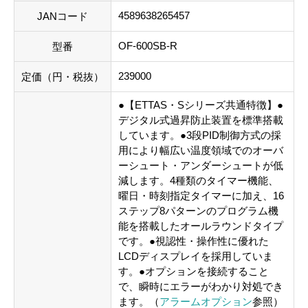
4589638265457
JANコード
OF-600SB-R
型番
239000
定価（円・税抜）
●【ETTAS・Sシリーズ共通特徴】●
デジタル式過昇防止装置を標準搭載
しています。●3段PID制御方式の採
用により幅広い温度領域でのオーバ
ーシュート・アンダーシュートが低
減します。4種類のタイマー機能、
曜日・時刻指定タイマーに加え、16
ステップ8パターンのプログラム機
能を搭載したオールラウンドタイプ
です。●視認性・操作性に優れた
LCDディスプレイを採用していま
す。●オプションを接続すること
で、瞬時にエラーがわかり対処でき
ます。（
アラームオプション
参照）