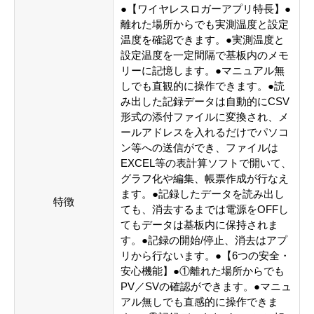
●【ワイヤレスロガーアプリ特長】●
離れた場所からでも実測温度と設定
温度を確認できます。●実測温度と
設定温度を一定間隔で基板内のメモ
リーに記憶します。●マニュアル無
しでも直観的に操作できます。●読
み出した記録データは自動的にCSV
形式の添付ファイルに変換され、メ
ールアドレスを入れるだけでパソコ
ン等への送信ができ、ファイルは
EXCEL等の表計算ソフトで開いて、
グラフ化や編集、帳票作成が行なえ
ます。●記録したデータを読み出し
特徴
ても、消去するまでは電源をOFFし
てもデータは基板内に保持されま
す。●記録の開始/停止、消去はアプ
リから行ないます。●【6つの安全・
安心機能】●①離れた場所からでも
PV／SVの確認ができます。●マニュ
アル無しでも直感的に操作できま