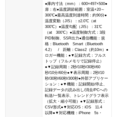
●庫内寸法（mm）：600×497×500●
扉：右●温度調節範囲：室温+20～
300℃●最高温度到達時間：約90分●
温度変動（JIS）：±2.0℃（at
300℃）●温度勾配（JIS）：31℃
（at 300℃）●温度制御方式：3段
PID制御、SSR出力●通信機能：規
格：Bluetooth Smart（Bluetooth
4.2） / 距離：Class2（約10m）●
ロガー機能：●▼記録方式：フルス
トップ（フルメモリで記録停止）
●▼記録周期：2秒/10秒/30秒/60
秒/10分/60分●▼表示周期：2秒/10
秒/30秒/60秒/300秒●外部アプリケー
ション：●▼機能：記録開始/停止、
記録データの読み出し/消去/PCへの
転送/一覧表示、トレンドグラフ表示
（拡大・縮小可能）●▼記録形式：
CSV形式●▼対応OS：iOS 11.4
以降●▼対応機種：iPhone 5s・