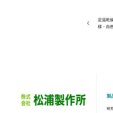
定温乾
様・自然
付 EOP-
製
研