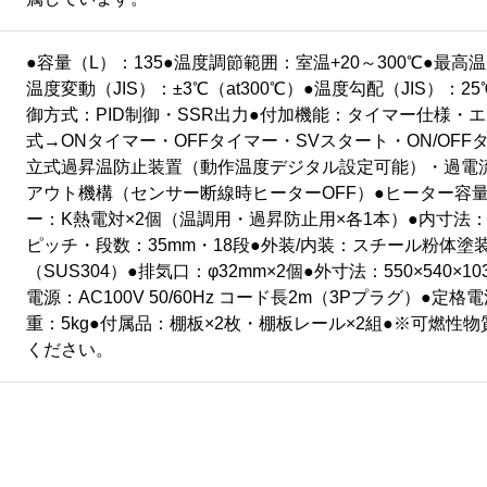
●容量（L）：135●温度調節範囲：室温+20～300℃●最高
温度変動（JIS）：±3℃（at300℃）●温度勾配（JIS）：25
御方式：PID制御・SSR出力●付加機能：タイマー仕様・
式→ONタイマー・OFFタイマー・SVスタート・ON/OF
立式過昇温防止装置（動作温度デジタル設定可能）・過電
アウト機構（センサー断線時ヒーターOFF）●ヒーター容量：
ー：K熱電対×2個（温調用・過昇防止用×各1本）●内寸法：450
ピッチ・段数：35mm・18段●外装/内装：スチール粉体塗
（SUS304）●排気口：φ32mm×2個●外寸法：550×540×10
電源：AC100V 50/60Hz コード長2m（3Pプラグ）●定格電
重：5kg●付属品：棚板×2枚・棚板レール×2組●※可燃性
ください。