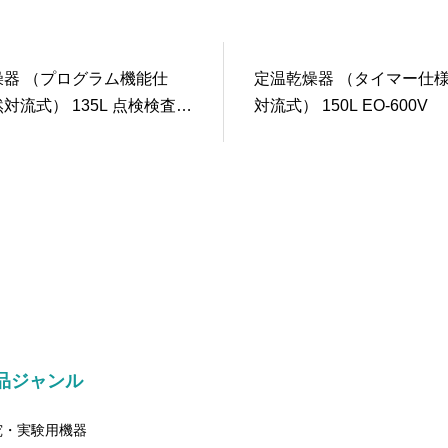
燥器 （プログラム機能仕
定温乾燥器 （タイマー仕
対流式） 135L 点検検査書
対流式） 150L EO-600V
700V
品ジャンル
究・実験用機器