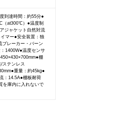
温度到達時間：約55分●
℃（at300℃）●温度制
エアジャケット自然対流
Fタイマー●安全装置：独
流ブレーカー・バーン
1400W●温度センサ
×430×700mm●棚
装/ステンレス
30mm●重量：約45kg●
流：14.5A●棚板耐荷
物質を庫内に入れないで