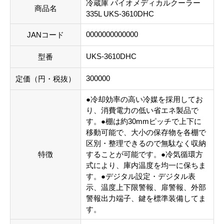
冷蔵庫 バイオメディカルクーラー
商品名
335L UKS-3610DHC
0000000000000
JANコード
UKS-3610DHC
型番
300000
定価（円・税抜）
●冷却効率の高い冷媒を採用してお
り、消費電力の低い省エネ製品で
す。●棚は約30mmピッチで上下に
移動可能で、大小の保存物を各棚で
区別・整理できるので無駄なく収納
特徴
することが可能です。●冷気循環方
式により、庫内温度を均一に保ちま
す。●デジタル設定・デジタル表
示、温度上下限警報、扉警報、外部
警報出力端子、鍵を標準装備してま
す。