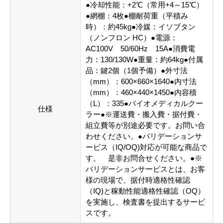
●冷却性能：+2℃（常用+4～15℃）
●網棚：4枚●棚耐荷重（平積み
時）：約45kg●冷媒：イソブタン
（ノンフロン HC）●電源：
AC100V 50/60Hz 15A●消費電
力：130/130W●重量：約64kg●付属
品：鍵2個（1個予備）●外寸法
（mm）：600×660×1640●内寸法
（mm）：460×440×1450●内容積
（L）：335●バイオメディカルクー
仕様
ラー●※運送費・搬入費・据付費・
組立費等が別途必要です。お問い合
わせください。●バリデーションサ
ービス（IQ/OQ)対応が可能な商品で
す。 是非お問合せください。●※
バリデーションサービスとは、お客
様の現場で、据付時適格性確認
（IQ)と稼動性能適格性確認（OQ）
を実施し、検査書を提出するサービ
スです。