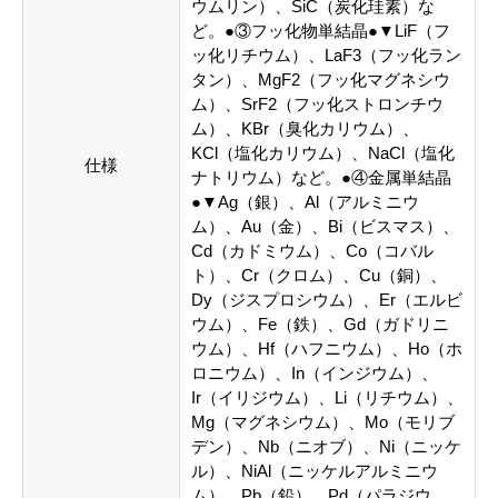
ウムリン）、SiC（炭化珪素）な
ど。●③フッ化物単結晶●▼LiF（フ
ッ化リチウム）、LaF3（フッ化ラン
タン）、MgF2（フッ化マグネシウ
ム）、SrF2（フッ化ストロンチウ
ム）、KBr（臭化カリウム）、
KCl（塩化カリウム）、NaCl（塩化
仕様
ナトリウム）など。●④金属単結晶
●▼Ag（銀）、Al（アルミニウ
ム）、Au（金）、Bi（ビスマス）、
Cd（カドミウム）、Co（コバル
ト）、Cr（クロム）、Cu（銅）、
Dy（ジスプロシウム）、Er（エルビ
ウム）、Fe（鉄）、Gd（ガドリニ
ウム）、Hf（ハフニウム）、Ho（ホ
ロニウム）、In（インジウム）、
Ir（イリジウム）、Li（リチウム）、
Mg（マグネシウム）、Mo（モリブ
デン）、Nb（ニオブ）、Ni（ニッケ
ル）、NiAl（ニッケルアルミニウ
ム）、Pb（鉛）、Pd（パラジウ