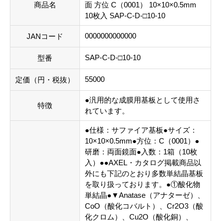
商品名
面 方位 C（0001） 10×10×0.5mm
10枚入 SAP-C-D-□10-10
0000000000000
JANコード
SAP-C-D-□10-10
型番
55000
定価（円・税抜）
●汎用的な成膜用基板として使用さ
特徴
れています。
●仕様：サファイア基板●サイズ：
10×10×0.5mm●方位：C（0001）●
研磨：両面鏡面●入数：1箱（10枚
入）●●AXEL・カタログ掲載商品以
外にも下記のとおり多数単結晶基板
を取り扱っております。●①酸化物
単結晶●▼Anatase（アナターゼ）、
CoO（酸化コバルト）、Cr2O3（酸
化クロム）、Cu2O（酸化銅）、