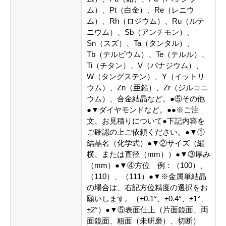
ム）、Pt（白金）、Re（レニウ
ム）、Rh（ロジウム）、Ru（ルテ
ニウム）、Sb（アンチモン）、
Sn（スズ）、Ta（タンタル）、
Tb（テルビウム）、Te（テルル）、
Ti（チタン）、V（バナジウム）、
W（タングステン）、Y（イットリ
ウム）、Zn（亜鉛）、Zr（ジルコニ
ウム）、合金結晶など。●⑤その他
●▼ダイヤモンドなど。●●※ご注
文、お見積りについて●下記内容を
ご確認の上ご依頼ください。●▼①
結晶名（化学式）●▼②サイズ（縦
横、または直径（mm））●▼③厚み
（mm）●▼④方位 例：（100）、
（110）、（111）●▼※金属単結晶
の場合は、右記方位精度の選択をお
願いします。（±0.1°、±0.4°、±1°、
±2°）●▼⑤表面仕上（片面鏡面、両
面鏡面、粗面（未研磨）、切断）