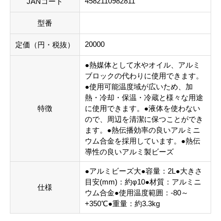
4582110982811
JANコード
型番
20000
定価（円・税抜）
●熱媒体として水やオイル、アルミ
ブロックの代わりに使用できます。
●使用可能温度域が広いため、加
熱・冷却・保温・冷蔵と様々な用途
特徴
に使用できます。●液体を使わない
ので、周辺を清潔に保つことができ
ます。●熱伝播効率の良いアルミニ
ウム合金を採用しています。●熱伝
導性の良いアルミ製ビーズ
●アルミビーズ大●容量：2L●大きさ
目安(mm)：約φ10●材質：アルミニ
仕様
ウム合金●使用温度範囲：-80～
+350℃●重量：約3.3kg