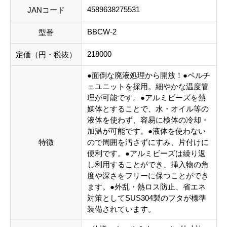
4589638275531
JANコード
BBCW-2
型番
218000
定価（円・税抜）
●面倒な廃液処理から開放！●ペルチ
ェユニットを採用。細やかな温度管
理が可能です。●アルミビーズを熱
媒体とすることで、水・オイル等の
液体を使わず、容易に検体の冷却・
加温が可能です。●液体を使わない
特徴
ので周囲を汚さずにすみ、片付けに
便利です。●アルミビーズは繰り返
し利用することができ、挿入物の角
度や深さをフリーに保つことができ
ます。●外乱・熱ロス防止、省エネ
対策としてSUS304製のフタが標準
装備されています。