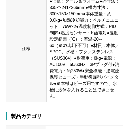
●仕様：クール＆ウォーム●外寸法：
335××241×266mm●槽内寸法：
300×150×150mm●本体重量：約
9.0kg●加熱冷却能力：ペルチェユニ
ット 76W×2●温度制御方式：PID
制御●温度センサー：K熱電対●温度
設定範囲（℃）：室温-20～
60（※0℃以下不可）●材質：本体／
仕様
SPCC、水槽・フタ／ステンレス
（SUS304）●耐荷重：8kg●電源：
AC100V 50/60Hz 3Pプラグ付●消
費電力：約250W●安全機能：過電流
保護ヒューズ・手動復帰型バイメタ
ル●※本機はビーズ用ですので、水
槽に液体を入れることはできませ
ん。
製品カテゴリ