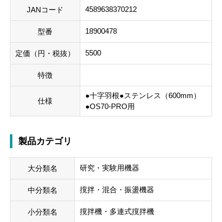
4589638370212
JANコード
18900478
型番
5500
定価（円・税抜）
特徴
●十字羽根●ステンレス（600mm）
仕様
●OS70-PRO用
製品カテゴリ
研究・実験用機器
大分類名
撹拌・混合・振盪機器
中分類名
撹拌機・多連式撹拌機
小分類名