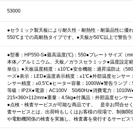
53000
●セラミック製天板により耐久性・耐熱性・耐薬品性に優れ
550℃までの高耐熱タイプです。●天板が50℃以上で警告
●型番：HP550-S●最高温度(℃)：550●プレートサイズ（mm
本体／アルミニウム、天板／ガラスセラミック●温度設定範囲
単位）●天板温度精度：±10℃●安全機能：過昇温防止（58
ーズ●表示：LED●温度表示精度：±1℃●外部温度センサー：
ンサー精度：±0.5℃●ヒーター容量：1000W●警告ランプ
等級：IP2X●電源：AC100V 50/60Hz●消費電力：1010
215×360×112mm●重量：4.5kg●付属品：外部温度センサー
●点検・検査サービスが可能な商品です。 是非お問合せく
査サービスとは、出荷時もしくはお客様の現場で、制御関
や電動機関係の検査を実施し、検査書を発行するサービス