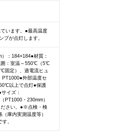
ています。●最高温度
ランプが点灯します。
）：184×184●材質：
：室温～550℃（5℃
0℃固定）、過電流ヒュ
PT1000●外部温度セ
：50℃以上で点灯●保護
W●サイズ：
（PT1000・230mm）
ださい。●※点検・検
係（庫内実測温度等）
です。