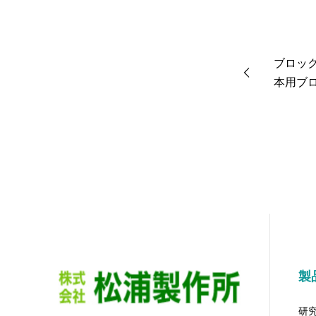
ブロック
本用ブロッ
製
研