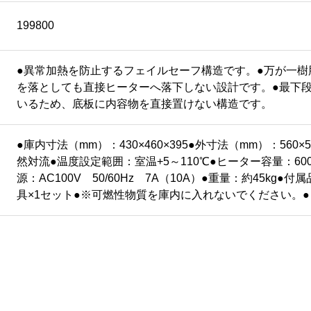
199800
●異常加熱を防止するフェイルセーフ構造です。●万が一樹
を落としても直接ヒーターへ落下しない設計です。●最下
いるため、底板に内容物を直接置けない構造です。
●庫内寸法（mm）：430×460×395●外寸法（mm）：560×
然対流●温度設定範囲：室温+5～110℃●ヒーター容量：600
源：AC100V 50/60Hz 7A（10A）●重量：約45kg●
具×1セット●※可燃性物質を庫内に入れないでください。●コ