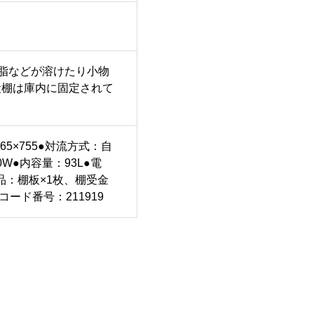
脂などが溶けたり小物
段棚は庫内に固定されて
565×755●対流方式：自
W●内容量：93L●電
付属品：棚板×1枚、棚受金
ード番号：211919