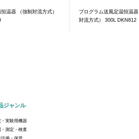
温恒温器 （強制対流方式）
プログラム送風定温恒温器
0
対流方式） 300L DKN812
品ジャンル
究・実験用機器
測・測定・検査
験設備・保管