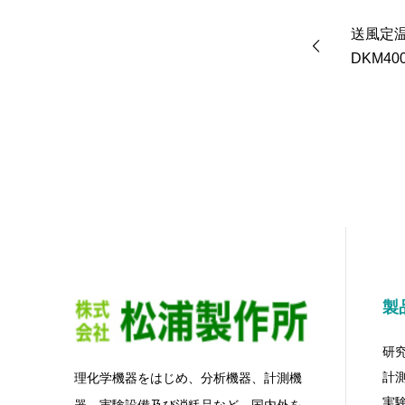
送風定
DKM40
製
研
計
理化学機器をはじめ、分析機器、計測機
実
器、実験設備及び消粍品など、国内外を