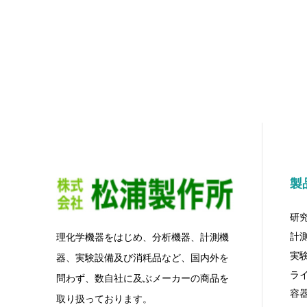
製
研
計
理化学機器をはじめ、分析機器、計測機
実
器、実験設備及び消粍品など、国内外を
ラ
問わず、数自社に及ぶメーカーの商品を
容
取り扱っております。