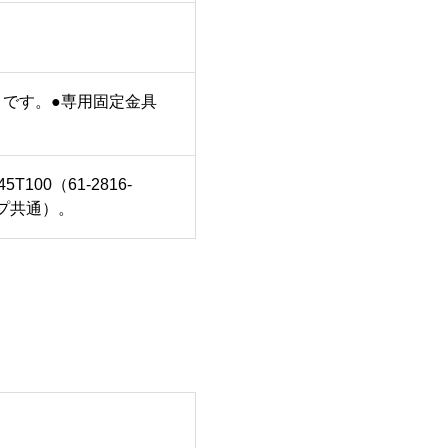
）です。●専用固定金具
00（61-2816-
プ共通）。