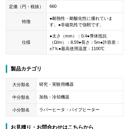
660
定価（円・税抜）
●耐熱性・耐酸化性に優れていま
特徴
す。●非磁気性で強靭です。
●太さ（mm）：0.4●導体抵抗
仕様
（Ω/m）：8.59●長さ：5m●許容差：
±7％●最高使用温度：1100℃
製品カテゴリ
研究・実験用機器
大分類名
加熱・冷却機器
中分類名
ラバーヒータ・パイプヒーター
小分類名
お見積り・お問合わせはこちらから