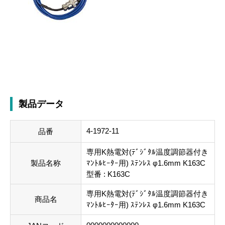
製品データ
4-1972-11
品番
専用K熱電対(ﾃﾞｼﾞﾀﾙ温度調節器付き
製品名称
ﾏﾝﾄﾙﾋｰﾀｰ用) ｽﾃﾝﾚｽ φ1.6mm K163C
型番 : K163C
専用K熱電対(ﾃﾞｼﾞﾀﾙ温度調節器付き
商品名
ﾏﾝﾄﾙﾋｰﾀｰ用) ｽﾃﾝﾚｽ φ1.6mm K163C