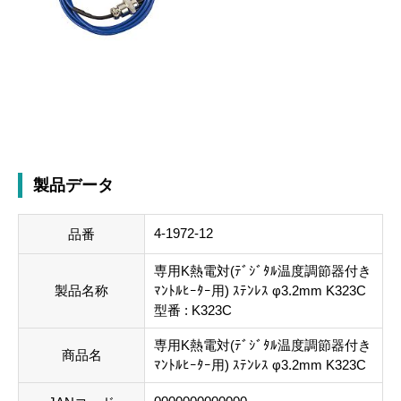
製品データ
4-1972-12
品番
専用K熱電対(ﾃﾞｼﾞﾀﾙ温度調節器付き
製品名称
ﾏﾝﾄﾙﾋｰﾀｰ用) ｽﾃﾝﾚｽ φ3.2mm K323C
型番 : K323C
専用K熱電対(ﾃﾞｼﾞﾀﾙ温度調節器付き
商品名
ﾏﾝﾄﾙﾋｰﾀｰ用) ｽﾃﾝﾚｽ φ3.2mm K323C