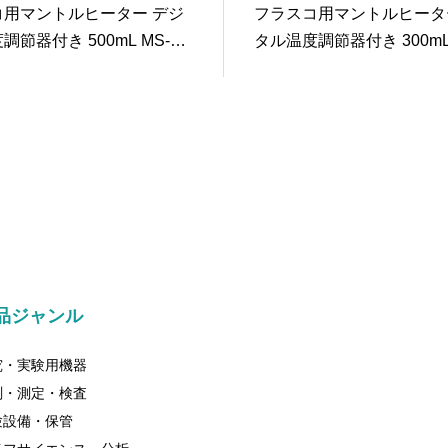
コ用マントルヒーター デジ
フラスコ用マントルヒータ
調節器付き 500mL MS-D
タル温度調節器付き 300mL 
M-3
品ジャンル
究・実験用機器
測・測定・検査
験設備・保管