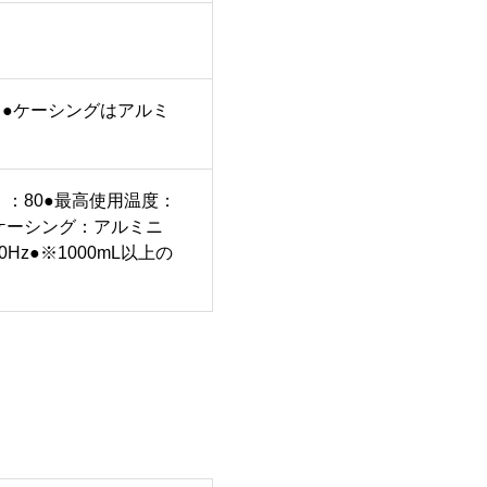
●ケーシングはアルミ
）：80●最高使用温度：
ケーシング：アルミニ
Hz●※1000mL以上の