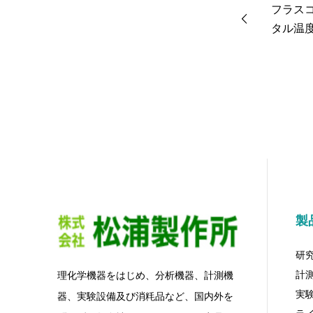
フラス
タル温度
M-5
製
研
計
理化学機器をはじめ、分析機器、計測機
実
器、実験設備及び消粍品など、国内外を