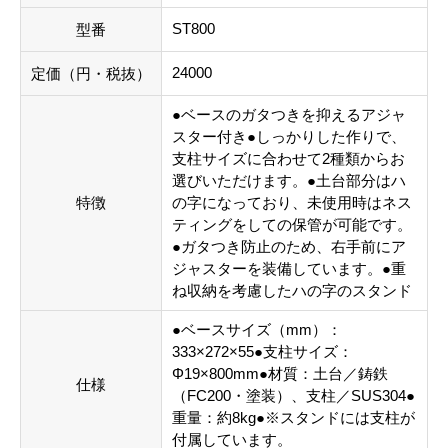
ST800
型番
24000
定価（円・税抜）
●ベースのガタつきを抑えるアジャ
スター付き●しっかりした作りで、
支柱サイズに合わせて2種類からお
選びいただけます。●土台部分はハ
特徴
の字になっており、未使用時はネス
ティングをしての保管が可能です。
●ガタつき防止のため、右手前にア
ジャスターを装備しています。●重
ね収納を考慮したハの字のスタンド
●ベースサイズ（mm）：
333×272×55●支柱サイズ：
Φ19×800mm●材質：土台／鋳鉄
仕様
（FC200・塗装）、支柱／SUS304●
重量：約8kg●※スタンドには支柱が
付属しています。