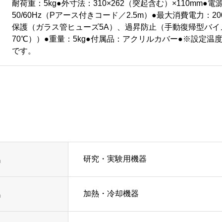
耐荷重：5kg●外寸法：310×262（突起含む）×110mm●電源
50/60Hz（Pアース付きコード／2.5m）●最大消費電力：
保護（ガラス管ヒューズ5A）、過昇防止（手動復帰型バイ
70℃））●重量：5kg●付属品：アクリルカバー●※設定温
です。
研究・実験用機器
名
加熱・冷却機器
名