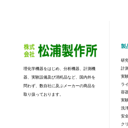
製
研
計
理化学機器をはじめ、分析機器、計測機
実
器、実験設備及び消粍品など、国内外を
ラ
問わず、数自社に及ぶメーカーの商品を
容
取り扱っております。
実
洗
安
ク