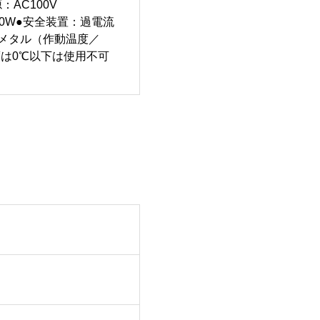
：AC100V
200W●安全装置：過電流
メタル（作動温度／
度は0℃以下は使用不可