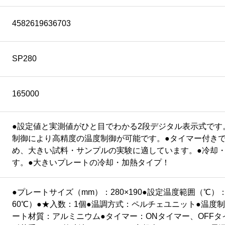
4582619636703
SP280
165000
●設定値と実測値がひと目でわかる2段デジタル表示式です。
制御により高精度の温度制御が可能です。●タイマー付きで
め、大きい試料・サンプルの実験に適しています。●冷却
す。●大きいプレートの冷却・加熱タイプ！
●プレートサイズ（mm）：280×190●設定温度範囲（℃）：
60℃）●★入数：1個●温調方式：ペルチェユニット●温度制
ート材質：アルミニウム●タイマー：ONタイマー、OFFタ