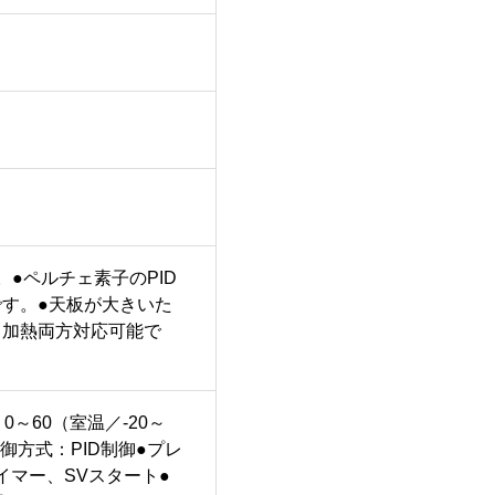
●ペルチェ素子のPID
す。●天板が大きいた
・加熱両方対応可能で
0～60（室温／-20～
御方式：PID制御●プレ
イマー、SVスタート●