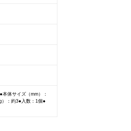
0●本体サイズ（mm）：
（kg）：約3●入数：1個●