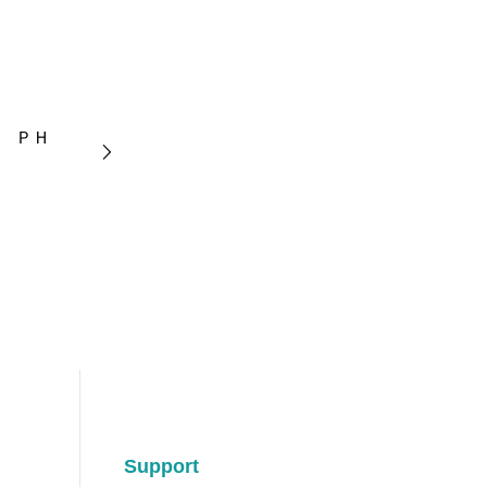
 ＰＨ
Support