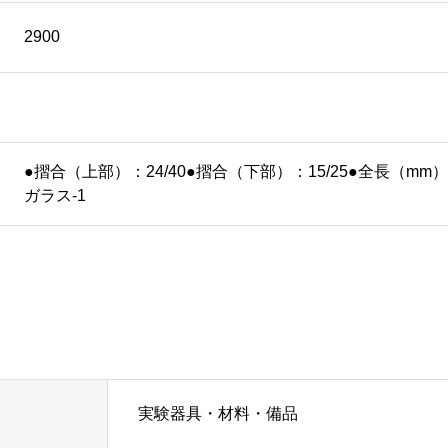
2900
●摺合（上部）：24/40●摺合（下部）：15/25●全長（mm
ガラス-1
実験器具・材料・備品