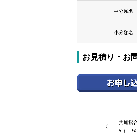
中分類名
小分類名
お見積り・お
共通摺
5°） 15