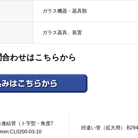
ガラス機器・器具類
ガラス器具、装置
問合わせはこちらから
合連結管（ト字型・角度7
径違い管（拡大用） B2942
0mm CL0200-03-10