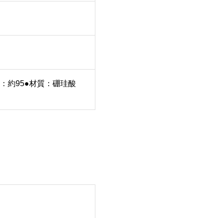
）：約95●材質：硼珪酸