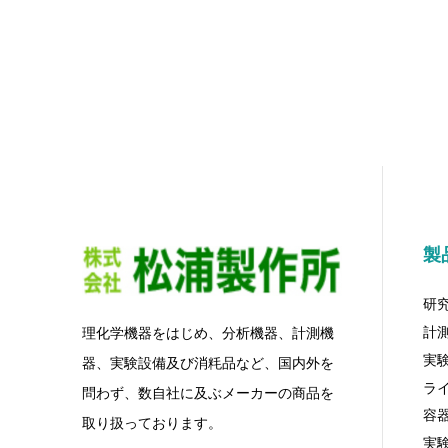
製
研
計
理化学機器をはじめ、分析機器、計測機
実
器、実験設備及び消粍品など、国内外を
ラ
問わず、数自社に及ぶメーカーの商品を
容
取り扱っております。
実