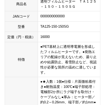
透明フィルムヒーター ＴＡ１２５
商品名
－１５０－１５０ＳＧ
0000000000000
JANコード
TA125-150-150SG
型番
16000
定価（円・税抜）
●PET基材上に透明導電層を形成し
たフィルムヒーターです。●発熱エ
リアの配線が見えないため、曇り止
特徴
めや結露防止、着雪防止など、視認
性が必要な箇所の温めに適していま
す。
●★入数：1個●仕様：片面微粘着付
き●耐熱温度：100℃●端子部処理：
電極部2か所にラグ端子を取付け・
ケーブルなし●厚み：ヒーター部／
約0.2～0.26mm、端子部／約1mm●