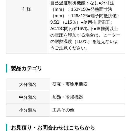
自己温度制御機能：なし●外寸法
仕様
（mm）：150×150●発熱面寸法
（mm）：146×126●端子間抵抗値：
9.5Ω （±15％）●使用推奨電圧：
AC/DC問わず16V以下●※推奨以上
の電圧を印加する場合は、ヒーター
の耐熱温度（100℃）を超えないよ
うご注意ください。
製品カテゴリ
研究・実験用機器
大分類名
加熱・冷却機器
中分類名
工具その他
小分類名
お見積り・お問合わせはこちらから