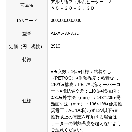
アルミ箔フィルムヒーター ＡＬ－
商品名
Ａ５－３０－３．３Ｄ
0000000000000
JANコード
AL-A5-30-3.3D
型番
2910
定価（円・税抜）
特徴
●★入数：1個●仕様：粘着なし
（PET/OC）●耐熱温度：粘着なし
110℃●構成：PET/AL箔/オーバーコ
ート●抵抗値交差：±10％●抵抗値：
3.3Ω●外寸法（mm）：143×205●発
仕様
熱面寸法（mm）：136×198●使用推
奨電圧：AC/DC問わず12V以下●※
推奨以上の電圧を印加する場合は、
ヒーターの耐熱温度を超えないよう
ご注意ください。