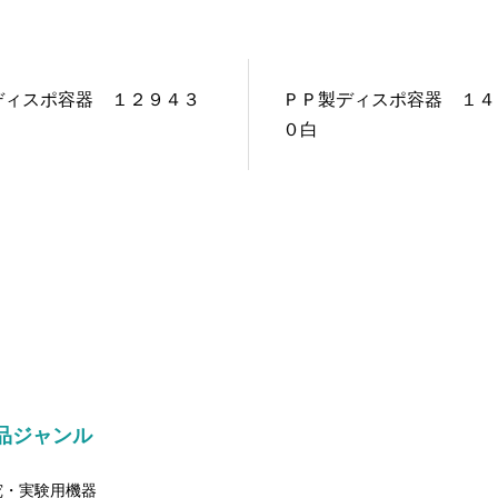
ディスポ容器 １２９４３
ＰＰ製ディスポ容器 １４
０白
品ジャンル
究・実験用機器