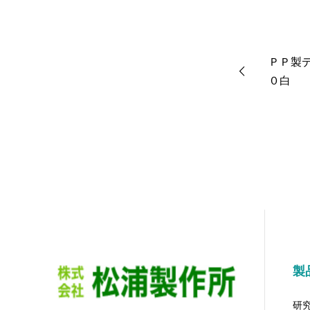
ＰＰ製
０白
製
研