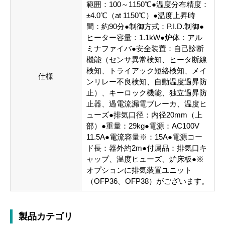
範囲：100～1150℃●温度分布精度：
±4.0℃（at 1150℃）●温度上昇時
間：約90分●制御方式：P.I.D.制御●
ヒーター容量：1.1kW●炉体：アル
ミナファイバ●安全装置：自己診断
機能（センサ異常検知、ヒータ断線
検知、トライアック短絡検知、メイ
仕様
ンリレー不良検知、自動温度過昇防
止）、キーロック機能、独立過昇防
止器、過電流漏電ブレーカ、温度ヒ
ューズ●排気口径：内径20mm（上
部）●重量：29kg●電源：AC100V
11.5A●電流容量※：15A●電源コー
ド長：器外約2m●付属品：排気口キ
ャップ、温度ヒューズ、炉床板●※
オプションに排気装置ユニット
（OFP36、OFP38）がございます。
製品カテゴリ