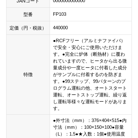
0000000000000
JANコード
FP103
型番
440000
定価（円・税抜）
●RCFフリー（アルミナファイバ）
で安全・安心にご使用いただけま
す。●完全に炉体（断熱材）に覆わ
れていますので、ヒータから出る微
量成分や一度ヒータに付着した成分
特徴
がサンプルに付着するのを防ぎま
す。●99ステップ、99パターンのプ
ログラム運転の他、オートスタート
運転、オートストップ運転、繰り返
し運転等様々な運転モードがありま
す。
●外寸法（mm）：376×404×515●内
寸法（mm）：100×150×100●容量
（L）：1.5●★入数：1個●使用温度