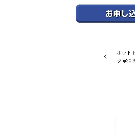
ホット
ク φ20