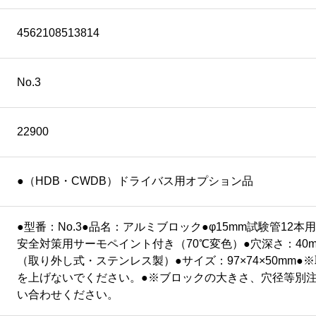
4562108513814
No.3
22900
●（HDB・CWDB）ドライバス用オプション品
●型番：No.3●品名：アルミブロック●φ15mm試験管12本
安全対策用サーモペイント付き（70℃変色）●穴深さ：40
（取り外し式・ステンレス製）●サイズ：97×74×50mm
を上げないでください。●※ブロックの大きさ、穴径等別
い合わせください。