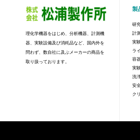
製
研
計
理化学機器をはじめ、分析機器、計測機
実
器、実験設備及び消粍品など、国内外を
ラ
問わず、数自社に及ぶメーカーの商品を
容
取り扱っております。
実
洗
安
ク