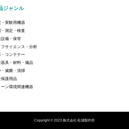
品ジャンル
究・実験用機器
測・測定・検査
験設備・保管
イフサイエンス・分析
器・コンテナー
験器具・材料・備品
浄・滅菌・清掃
全保護用品
リーン環境関連機器
Copyright © 2023 株式会社 松浦製作所