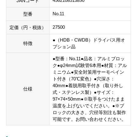
4562108513890
JANコード
No.11
型番
27500
定価（円・税抜）
●（HDB・CWDB）ドライバス用オ
特徴
プション品
●型番：No.11●品名：アルミブロッ
ク●φ24mm試験管6本用●材質：アル
ミニウム●安全対策用サーモペイン
ト付き（70℃変色）●穴深さ：
40mm●着脱用取手付き（取り外し
仕様
式・ステンレス製）●サイズ：
97×74×50mm●※取手をつけたまま
温度を上げないでください。●※ブ
ロックの大きさ、穴径等別注も製作
可能です。お問い合わせください。