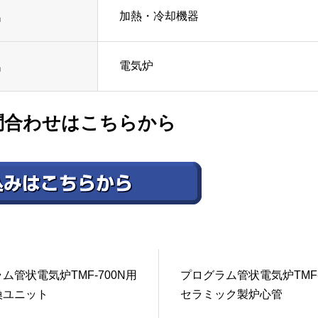
加熱・冷却機器
名
電気炉
名
問合わせはこちらから
ム管状電気炉TMF-700N用
プログラム管状電気炉TMF-
換ユニット
セラミック製炉心管