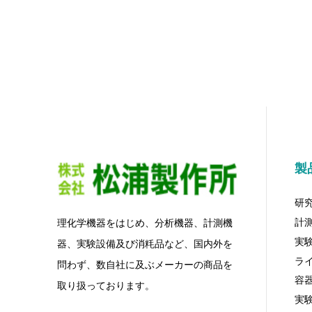
製
研
計
理化学機器をはじめ、分析機器、計測機
実
器、実験設備及び消粍品など、国内外を
ラ
問わず、数自社に及ぶメーカーの商品を
容
取り扱っております。
実