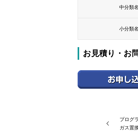
中分類
小分類
お見積り・お
プログラ
ガス置