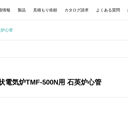
着情報
製品
見積もり依頼
カタログ請求
よくある質問
英炉心管
電気炉TMF-500N用 石英炉心管