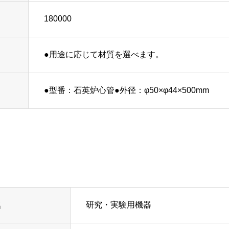
180000
●用途に応じて材質を選べます。
●型番：石英炉心管●外径：φ50×φ44×500mm
研究・実験用機器
名