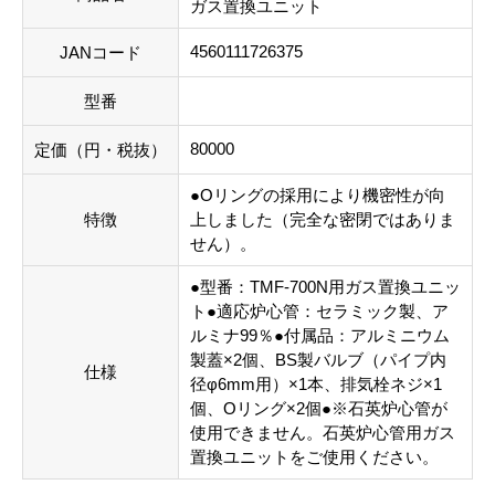
ガス置換ユニット
4560111726375
JANコード
型番
80000
定価（円・税抜）
●Oリングの採用により機密性が向
特徴
上しました（完全な密閉ではありま
せん）。
●型番：TMF-700N用ガス置換ユニッ
ト●適応炉心管：セラミック製、ア
ルミナ99％●付属品：アルミニウム
製蓋×2個、BS製バルブ（パイプ内
仕様
径φ6mm用）×1本、排気栓ネジ×1
個、Oリング×2個●※石英炉心管が
使用できません。石英炉心管用ガス
置換ユニットをご使用ください。