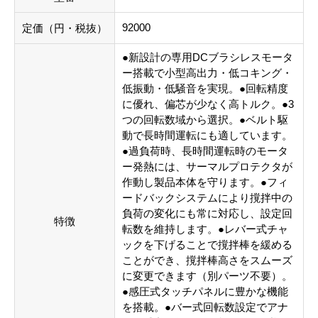
92000
定価（円・税抜）
●新設計の専用DCブラシレスモータ
ー搭載で小型高出力・低コキング・
低振動・低騒音を実現。●回転精度
に優れ、偏芯が少なく高トルク。●3
つの回転数域から選択。●ベルト駆
動で長時間運転にも適しています。
●過負荷時、長時間運転時のモータ
ー発熱には、サーマルプロテクタが
作動し製品本体を守ります。●フィ
ードバックシステムにより撹拌中の
負荷の変化にも常に対応し、設定回
特徴
転数を維持します。●レバー式チャ
ックを下げることで撹拌棒を緩める
ことができ、撹拌棒高さをスムーズ
に変更できます（別パーツ不要）。
●感圧式タッチパネルに豊かな機能
を搭載。●バー式回転数設定でアナ