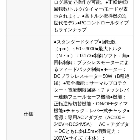
ログ感覚で操作が可能。●正転逆転/
回転数/トルク/タイマー/モードが表
示されます。●高トルク攪拌機の次
世代モデル●PCコントロールタイプ
もラインナップ
●スタンダードタイプ●回転数
（rpm）：50～3000●最大トルク
（N・m）：0.173●制御ソフト：無●
回転制御：ブラシレスモーターによ
るフィードバック制御●モーター：
DCブラシレスモーター50W（B種絶
縁）●安全機能：サーマルプロテク
ター・電流制限回路・チャックレバ
ー連動フェールセーフ機能●機能：
正転逆転切替機能・ON/OFFタイマ
機能●チャック：レバー式チャック●
仕様
電源：専用ACアダプタ（AC100～
240V⇒DC24V5A） AC⇔アダプタ
⇔DCともに約1.5m●消費電力：
100W●サイズ（本体）：