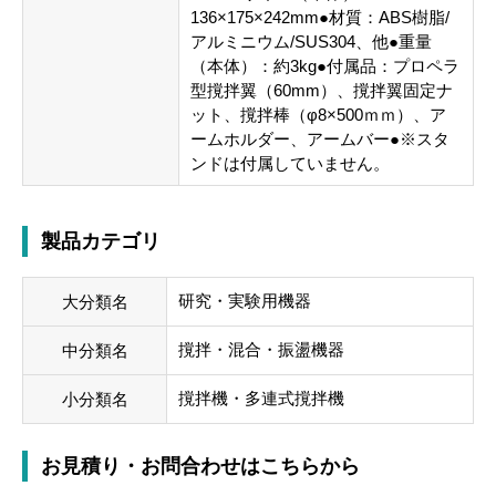
136×175×242mm●材質：ABS樹脂/
アルミニウム/SUS304、他●重量
（本体）：約3kg●付属品：プロペラ
型撹拌翼（60mm）、撹拌翼固定ナ
ット、撹拌棒（φ8×500ｍｍ）、ア
ームホルダー、アームバー●※スタ
ンドは付属していません。
製品カテゴリ
研究・実験用機器
大分類名
撹拌・混合・振盪機器
中分類名
撹拌機・多連式撹拌機
小分類名
お見積り・お問合わせはこちらから