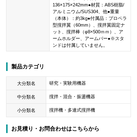
136×175×242mm●材質：ABS樹脂/
アルミニウム/SUS304、他●重量
（本体）：約3kg●付属品：プロペラ
型撹拌翼（60mm）、撹拌翼固定ナ
ット、撹拌棒（φ8×500ｍｍ）、ア
ームホルダー、アームバー●※スタ
ンドは付属していません。
製品カテゴリ
研究・実験用機器
大分類名
撹拌・混合・振盪機器
中分類名
撹拌機・多連式撹拌機
小分類名
お見積り・お問合わせはこちらから