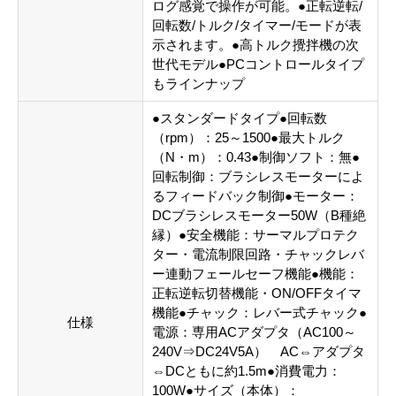
ログ感覚で操作が可能。●正転逆転/
回転数/トルク/タイマー/モードが表
示されます。●高トルク攪拌機の次
世代モデル●PCコントロールタイプ
もラインナップ
●スタンダードタイプ●回転数
（rpm）：25～1500●最大トルク
（N・m）：0.43●制御ソフト：無●
回転制御：ブラシレスモーターによ
るフィードバック制御●モーター：
DCブラシレスモーター50W（B種絶
縁）●安全機能：サーマルプロテク
ター・電流制限回路・チャックレバ
ー連動フェールセーフ機能●機能：
正転逆転切替機能・ON/OFFタイマ
機能●チャック：レバー式チャック●
仕様
電源：専用ACアダプタ（AC100～
240V⇒DC24V5A） AC⇔アダプタ
⇔DCともに約1.5m●消費電力：
100W●サイズ（本体）：