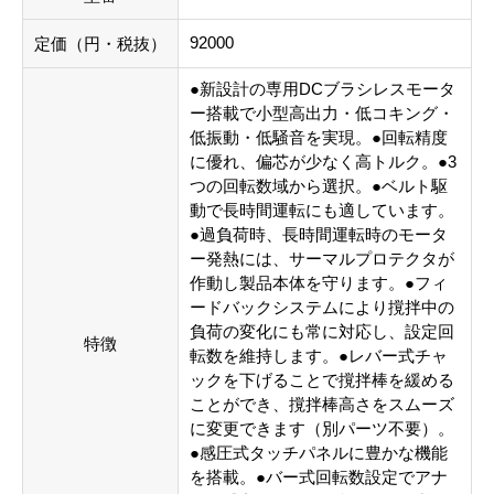
92000
定価（円・税抜）
●新設計の専用DCブラシレスモータ
ー搭載で小型高出力・低コキング・
低振動・低騒音を実現。●回転精度
に優れ、偏芯が少なく高トルク。●3
つの回転数域から選択。●ベルト駆
動で長時間運転にも適しています。
●過負荷時、長時間運転時のモータ
ー発熱には、サーマルプロテクタが
作動し製品本体を守ります。●フィ
ードバックシステムにより撹拌中の
負荷の変化にも常に対応し、設定回
特徴
転数を維持します。●レバー式チャ
ックを下げることで撹拌棒を緩める
ことができ、撹拌棒高さをスムーズ
に変更できます（別パーツ不要）。
●感圧式タッチパネルに豊かな機能
を搭載。●バー式回転数設定でアナ